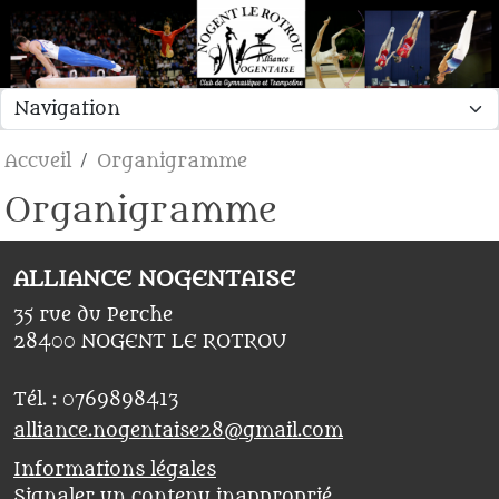
Panneau de gestion des cookies
Accueil
Organigramme
Organigramme
ALLIANCE NOGENTAISE
35 rue du Perche
28400
NOGENT LE ROTROU
Tél. :
0769898413
alliance.nogentaise28@gmail.com
Informations légales
Signaler un contenu inapproprié