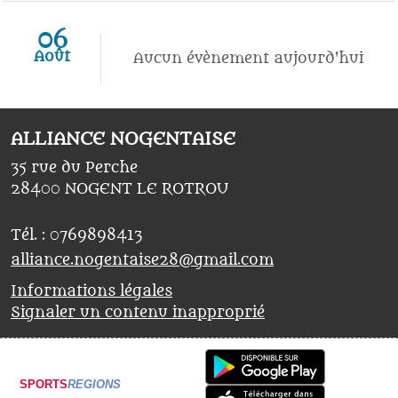
06
Août
Aucun évènement aujourd'hui
ALLIANCE NOGENTAISE
35 rue du Perche
28400
NOGENT LE ROTROU
Tél. :
0769898413
alliance.nogentaise28@gmail.com
Informations légales
Signaler un contenu inapproprié
SPORTS
REGIONS