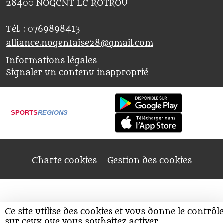
28400
NOGENT LE ROTROU
Tél. :
0769898413
alliance.nogentaise28@gmail.com
Informations légales
Signaler un contenu inapproprié
SPORTS
REGIONS
Charte cookies
Gestion des cookies
Ce site utilise des cookies et vous donne le contrôl
sur ceux que vous souhaitez activer