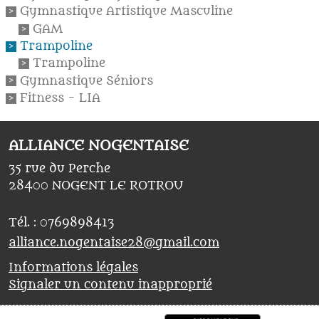
Gymnastique Artistique Masculine
GAM
Trampoline
Trampoline
Gymnastique Séniors
Fitness - LIA
ALLIANCE NOGENTAISE
35 rue du Perche
28400
NOGENT LE ROTROU
Tél. :
0769898413
alliance.nogentaise28@gmail.com
Informations légales
Signaler un contenu inapproprié